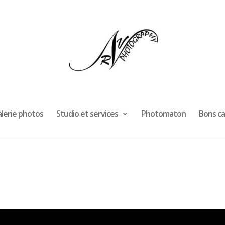
lerie photos
Studio et services
Photomaton
Bons c