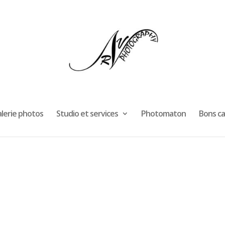
lerie photos
Studio et services
Photomaton
Bons c